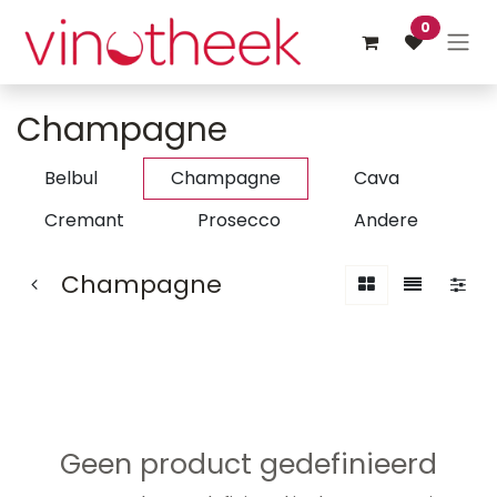
Overslaan naar inhoud
0
Champagne
Belbul
Champagne
Cava
Cremant
Prosecco
Andere
Champagne
Geen product gedefinieerd