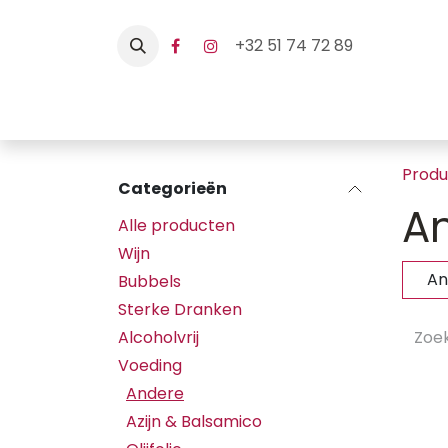
Overslaan naar inhoud
+32 51 74 72 89
Home
Webshop
Hore
Prod
Categorieën
A
Alle producten
Wijn
An
Bubbels
Sterke Dranken
Alcoholvrij
Voeding
Andere
Azijn & Balsamico