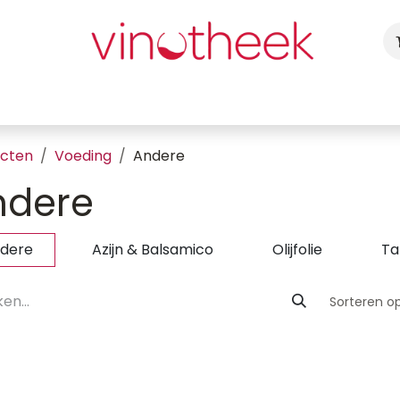
ca
Cadeaubon
Uw Feest
Blog
Fotogalerij
Vragen
ucten
Voeding
Andere
ndere
dere
Azijn & Balsamico
Olijfolie
Ta
Sorteren op