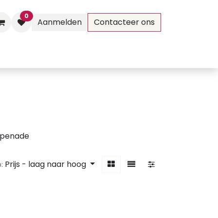
0
Aanmelden
Contacteer ons
Evenementen
Contact
penade
Prijs - laag naar hoog
: