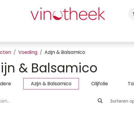
ca
Cadeaubon
Uw Feest
Blog
Fotogalerij
Vragen
ucten
Voeding
Azijn & Balsamico
ijn & Balsamico
dere
Azijn & Balsamico
Olijfolie
Ta
Sorteren op