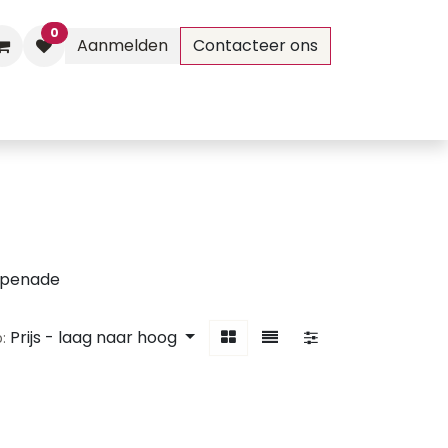
0
Aanmelden
Contacteer ons
Evenementen
Contact
penade
Prijs - laag naar hoog
: