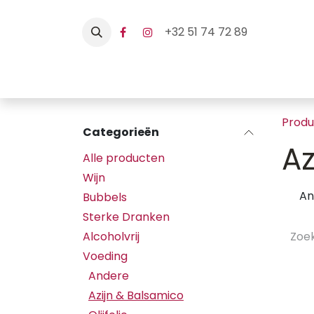
Overslaan naar inhoud
+32 51 74 72 89
Home
Webshop
Hore
Prod
Categorieën
Az
Alle producten
Wijn
An
Bubbels
Sterke Dranken
Alcoholvrij
Voeding
Andere
Azijn & Balsamico