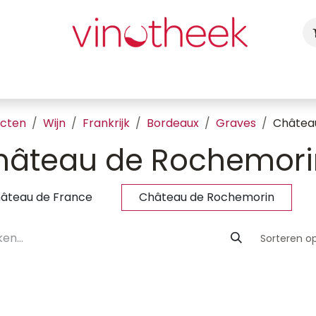
ca
Cadeaubon
Uw Feest
Blog
Fotogalerij
Vragen
ucten
Wijn
Frankrijk
Bordeaux
Graves
Châtea
hâteau de Rochemori
âteau de France
Château de Rochemorin
Sorteren op