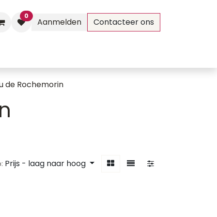
0
Aanmelden
Contacteer ons
Evenementen
Contact
u de Rochemorin
n
Prijs - laag naar hoog
: