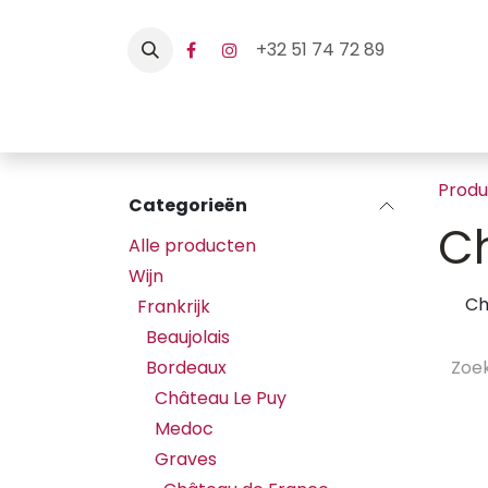
Overslaan naar inhoud
+32 51 74 72 89
Home
Webshop
Hore
Prod
Categorieën
C
Alle producten
Wijn
Ch
Frankrijk
Beaujolais
Bordeaux
Château Le Puy
Medoc
Graves