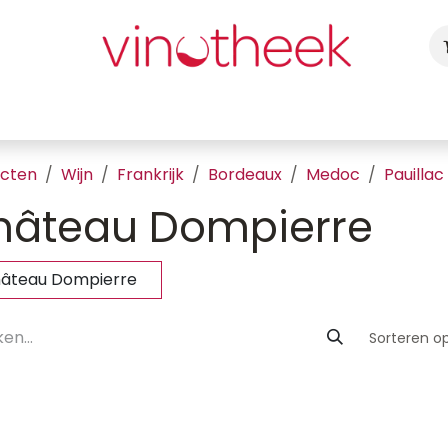
ca
Cadeaubon
Uw Feest
Blog
Fotogalerij
Vragen
ucten
Wijn
Frankrijk
Bordeaux
Medoc
Pauillac
hâteau Dompierre
âteau Dompierre
Sorteren op