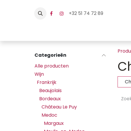
Overslaan naar inhoud
+32 51 74 72 89
Home
Webshop
Hore
Prod
Categorieën
C
Alle producten
Wijn
Ch
Frankrijk
Beaujolais
Bordeaux
Château Le Puy
Medoc
Margaux