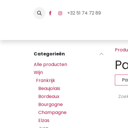
Overslaan naar inhoud
+32 51 74 72 89
Home
Webshop
Hore
Prod
Categorieën
Pa
Alle producten
Wijn
Pa
Frankrijk
Beaujolais
Bordeaux
Bourgogne
Champagne
Elzas