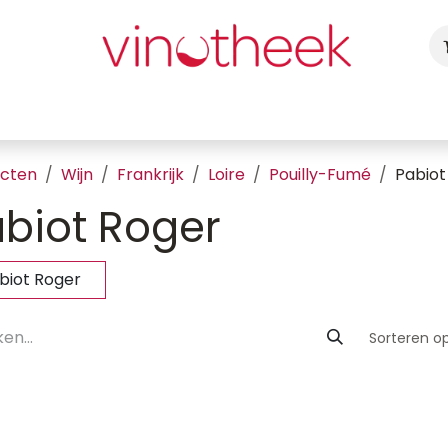
ca
Cadeaubon
Uw Feest
Blog
Fotogalerij
Vragen
ucten
Wijn
Frankrijk
Loire
Pouilly-Fumé
Pabiot
biot Roger
biot Roger
Sorteren op