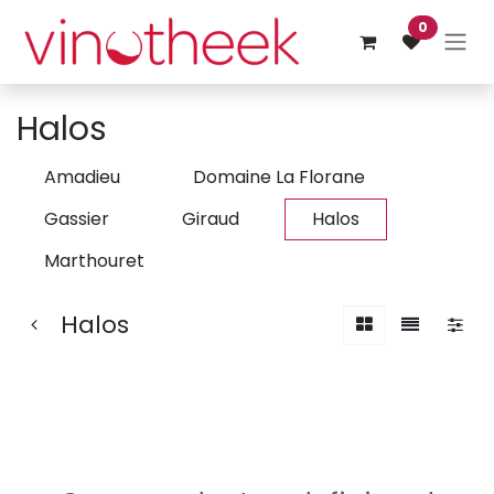
Overslaan naar inhoud
0
Halos
Amadieu
Domaine La Florane
Gassier
Giraud
Halos
Marthouret
Halos