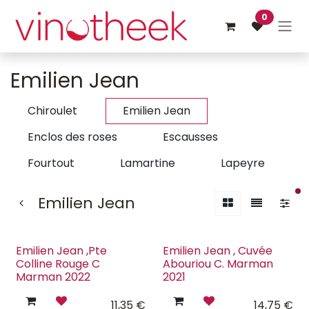
Overslaan naar inhoud
0
Emilien Jean
Chiroulet
Emilien Jean
Enclos des roses
Escausses
Fourtout
Lamartine
Lapeyre
ac
Emilien Jean
Emilien Jean ,Pte
Emilien Jean , Cuvée
Colline Rouge C
Abouriou C. Marman
Marman 2022
2021
11,35
€
14,75
€