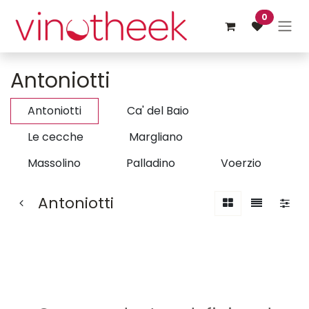
Overslaan naar inhoud
0
Antoniotti
Antoniotti
Ca' del Baio
Le cecche
Margliano
Massolino
Palladino
Voerzio
Antoniotti