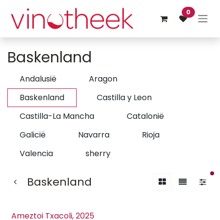
Overslaan naar inhoud
0
Baskenland
Andalusië
Aragon
Baskenland
Castilla y Leon
Castilla-La Mancha
Catalonië
Galicië
Navarra
Rioja
Valencia
sherry
ac
Baskenland
Ameztoi Txacoli, 2025