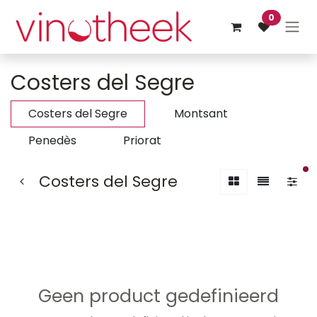
Overslaan naar inhoud
0
Costers del Segre
Costers del Segre
Montsant
Penedès
Priorat
ac
Costers del Segre
Geen product gedefinieerd