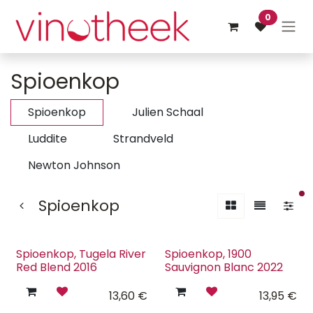
Overslaan naar inhoud
0
Spioenkop
Spioenkop
Julien Schaal
Luddite
Strandveld
Newton Johnson
ac
Spioenkop
Spioenkop, Tugela River
Spioenkop, 1900
Red Blend 2016
Sauvignon Blanc 2022
13,60
€
13,95
€