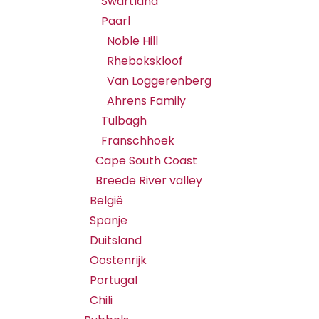
Swartland
Paarl
Noble Hill
Rhebokskloof
Van Loggerenberg
Ahrens Family
Tulbagh
Franschhoek
Cape South Coast
Breede River valley
België
Spanje
Duitsland
Oostenrijk
Portugal
Chili