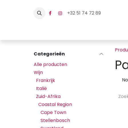
Overslaan naar inhoud
+32 51 74 72 89
Home
Webshop
Hore
Prod
Categorieën
Pa
Alle producten
Wijn
No
Frankrijk
Italië
Zuid-Afrika
Coastal Region
Cape Town
Stellenbosch