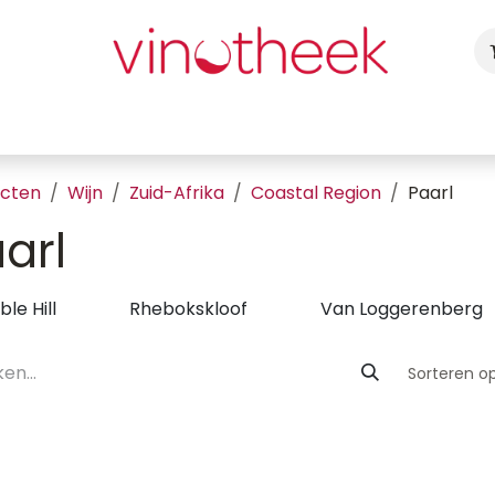
ca
Cadeaubon
Uw Feest
Blog
Fotogalerij
Vragen
ucten
Wijn
Zuid-Afrika
Coastal Region
Paarl
arl
ble Hill
Rhebokskloof
Van Loggerenberg
Sorteren op