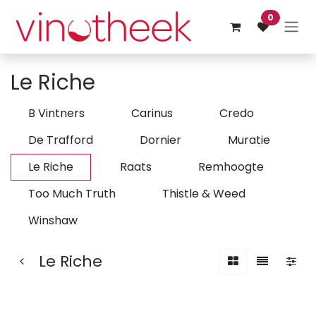
Overslaan naar inhoud
0
Le Riche
B Vintners
Carinus
Credo
De Trafford
Dornier
Muratie
Le Riche
Raats
Remhoogte
Too Much Truth
Thistle & Weed
Winshaw
Le Riche