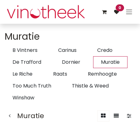
Overslaan naar inhoud
0
Muratie
B Vintners
Carinus
Credo
De Trafford
Dornier
Muratie
Le Riche
Raats
Remhoogte
Too Much Truth
Thistle & Weed
Winshaw
Muratie