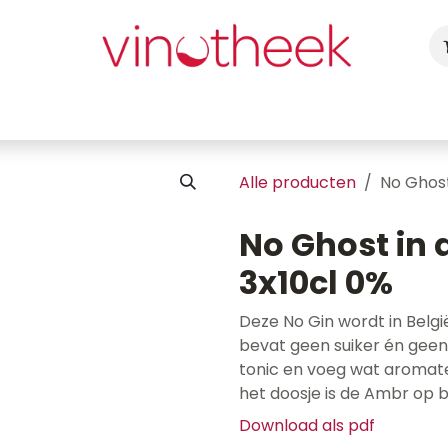
ca
Cadeaubon
Uw Feest
Blog
Fotogalerij
Vragen
Alle producten
No Ghost
No Ghost in 
3x10cl 0%
Deze No Gin wordt in Belgi
bevat geen suiker én geen
tonic en voeg wat aromate
het doosje is de Ambr op 
Download als pdf