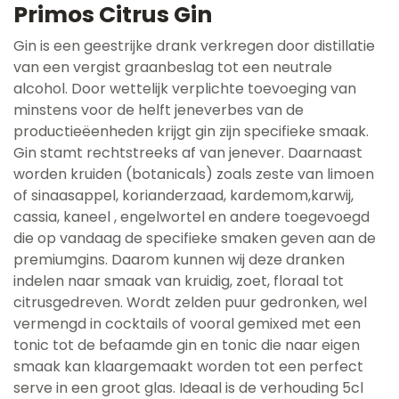
Primos Citrus Gin
Gin is een geestrijke drank verkregen door distillatie
van een vergist graanbeslag tot een neutrale
alcohol. Door wettelijk verplichte toevoeging van
minstens voor de helft jeneverbes van de
productieëenheden krijgt gin zijn specifieke smaak.
Gin stamt rechtstreeks af van jenever. Daarnaast
worden kruiden (botanicals) zoals zeste van limoen
of sinaasappel, korianderzaad, kardemom,karwij,
cassia, kaneel , engelwortel en andere toegevoegd
die op vandaag de specifieke smaken geven aan de
premiumgins. Daarom kunnen wij deze dranken
indelen naar smaak van kruidig, zoet, floraal tot
citrusgedreven. Wordt zelden puur gedronken, wel
vermengd in cocktails of vooral gemixed met een
tonic tot de befaamde gin en tonic die naar eigen
smaak kan klaargemaakt worden tot een perfect
serve in een groot glas. Ideaal is de verhouding 5cl