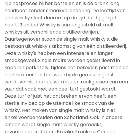
rijpingsproces bij het bottelen en is de drank lang
houdbaar zonder smaakverandering. De leeftijd van
een whisky slaat daarom op de tijd dat hij gerijpt
heeft. Blended Whisky is samengesteld uit malt
whiskys uit verschillende distilleerderijen.
Daartegenover staan de single malt whisky's, die
bestaan uit whisky's afkomstig van één distilleerderij.
Deze whisky's hebben een intensere en langer
smaakgevoel. Single malts worden gedistilleerd in
koperen potketels. Tijdens het bereiden past men de
techniek eesten toe, waarbij de gemoute gerst
wordt verhit door de warmte en rookgassen van een
vuur dat vaak met een deel turf gestookt wordt.
Deze turf of juist het ontbreken ervan heeft een
sterke invloed op de uiteindelijke smaak van de
whisky. Het maken van single malt whisky is niet
enkel voorbehouden aan Schotland. Ook in andere
landen wordt single malt whisky gemaakt,
bijvoorbeeld in Japan, Brazilië, Frankrijk, Canada,