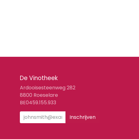
De Vinotheek
Ardooisesteenweg 282
8800 Roeselare
BE0459.155.933
Inschrijven