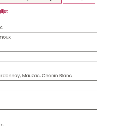
ijst
ac
imoux
rdonnay
,
Mauzac
,
Chenin Blanc
en