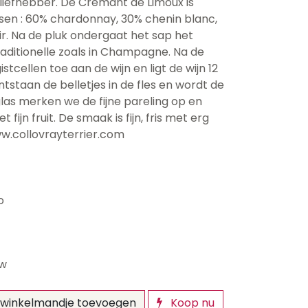
nliefhebber. De Crémant de Limoux is
en : 60% chardonnay, 30% chenin blanc,
r. Na de pluk ondergaat het sap het
ditionelle zoals in Champagne. Na de
stcellen toe aan de wijn en ligt de wijn 12
ntstaan de belletjes in de fles en wordt de
las merken we de fijne pareling op en
 fijn fruit. De smaak is fijn, fris met erg
ww.collovrayterrier.com
o
tw
winkelmandje toevoegen
Koop nu