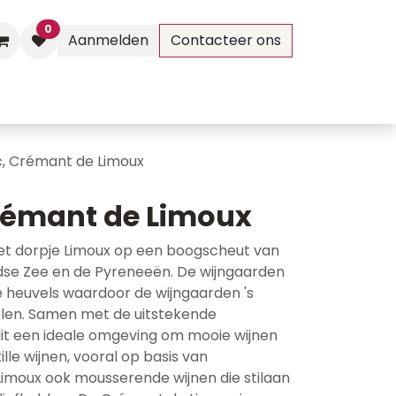
0
Aanmelden
Contacteer ons
Evenementen
Contact
c, Crémant de Limoux
rémant de Limoux
het dorpje Limoux op een boogscheut van
dse Zee en de Pyreneeën. De wijngaarden
de heuvels waardoor de wijngaarden 's
len. Samen met de uitstekende
dit een ideale omgeving om mooie wijnen
lle wijnen, vooral op basis van
Limoux ook mousserende wijnen die stilaan