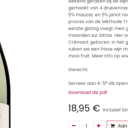
bekend geraken bij de wij
gemaakt van 4 druivenrass
5% mauzac en 5% pinot noi
proces van de Méthode Tra
eerste gisting voegt men gi
maanden sur lattes. Hier o
Crémant geboren. In het g
ruiken we een frisse wijn met
mooi fruit. Meer info op w
Gerecht:
Serveer aan 4-5° als aper
Download als pdf
18,95
€
Inclusief b
Aan 