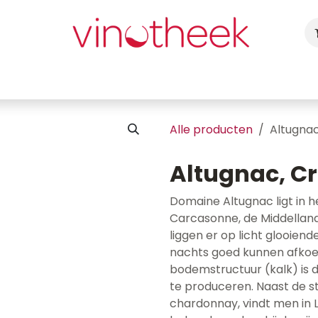
ca
Cadeaubon
Uw Feest
Blog
Fotogalerij
Vragen
Alle producten
Altugna
Altugnac, C
Domaine Altugnac ligt in 
Carcasonne, de Middellan
liggen er op licht glooien
nachts goed kunnen afkoe
bodemstructuur (kalk) is 
te produceren. Naast de sti
chardonnay, vindt men in 