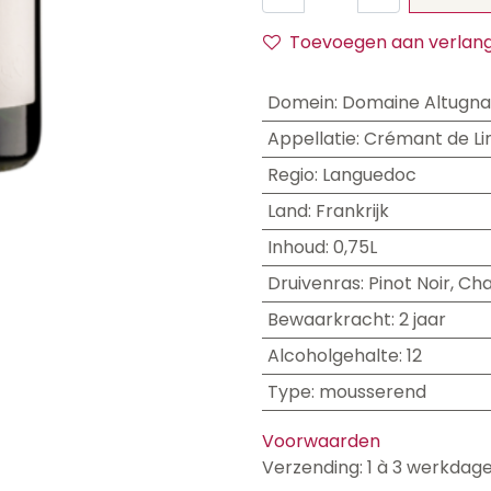
Toevoegen aan verlangl
Domein
:
Domaine Altugn
Appellatie
:
Crémant de L
Regio
:
Languedoc
Land
:
Frankrijk
Inhoud
:
0,75L
Druivenras
:
Pinot Noir
,
Cha
Bewaarkracht
:
2 jaar
Alcoholgehalte
:
12
Type
:
mousserend
Voorwaarden
Verzending: 1 à 3 werkdag