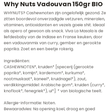
Why Nuts Vadouvan 150gr BIO
WHYNUTS? Cashewnoten zijn ongelofelijk gezond. Ze
zitten boordevol onverzadigde vetzuren, mineralen,
vitaminen, antioxidanten en vezels goeie shit. Ideaal
als apero of gewoon als snack. Viva La Masala is de
liefdesbaby van de Indiase en Franse keuken, door
een vadouvanmix van curry, gember en gerookte
paprika. Zoet en een beetje rokerig.
Ingrediënten:
CASHEWNOTEN*, kruiden* [specerij (gerookte
paprika*, komijn*, kardemom*, kurkuma*,
nootmuskaat*, kaneel*, kruidnagel*), zout,
verdikkingsmiddel: Arabische gom*, kruiden (curry*,
knoflook*, fenegriek*), ui*]. * van biologische teelt.
Allergie-informatie: Noten.
Bewaaradvies: Na opening koel, droog en goed