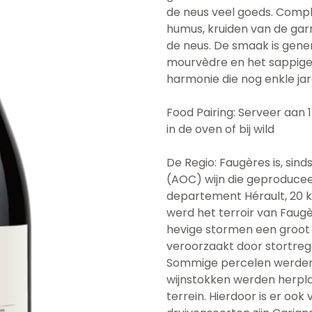
de neus veel goeds. Compl
humus, kruiden van de gar
de neus. De smaak is gene
mourvèdre en het sappige
harmonie die nog enkle jare
Food Pairing: Serveer aan 1
in de oven of bij wild
De Regio: Faugères is, sind
(AOC) wijn die geproducee
departement Hérault, 20 k
werd het terroir van Faug
hevige stormen een groot 
veroorzaakt door stortrege
Sommige percelen werden 
wijnstokken werden herpla
terrein. Hierdoor is er o