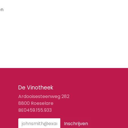
en
De Vinotheek
Ardooisesteenweg 282
8800 Roeselare
BE0459.155.933
Inschrijven