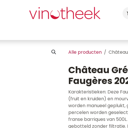
ca
Cadeaubon
Uw Feest
Blog
Fotogalerij
Vragen
Alle producten
Château 
Château Gréz
Faugères 20
Karakteristieken: Deze Fau
(fruit en kruiden) en mour
worden manueel geplukt, g
percelen worden geselectee
franse barriques van 500L.
gebotteld zonder filtratie.