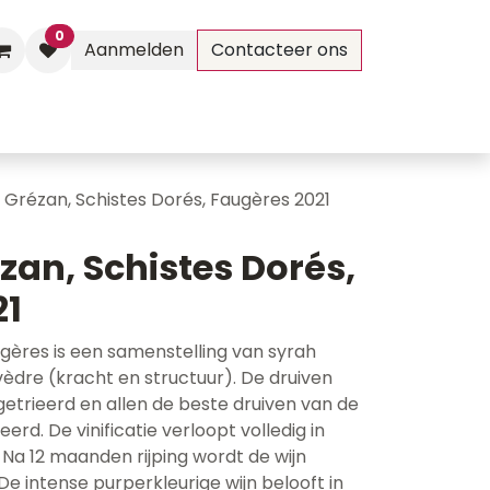
0
Aanmelden
Contacteer ons
Evenementen
Contact
Grézan, Schistes Dorés, Faugères 2021
an, Schistes Dorés,
21
gères is een samenstelling van syrah
vèdre (kracht en structuur). De druiven
etrieerd en allen de beste druiven van de
rd. De vinificatie verloopt volledig in
 Na 12 maanden rijping wordt de wijn
 De intense purperkleurige wijn belooft in