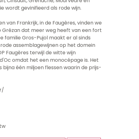
an, Cinsault, Grenache, Mourvèdre en
 wordt gevinifieerd als rode wijn.
en van Frankrijk, in de Faugères, vinden we
 Grézan dat meer weg heeft van een fort
e familie Gros-Pujol maakt er al sinds
 rode assemblagewijnen op het domein
 Faugères terwijl de witte wijn
P d'Oc omdat het een monocépage is. Het
 bijna één miljoen flessen waarin de prijs-
r/
btw