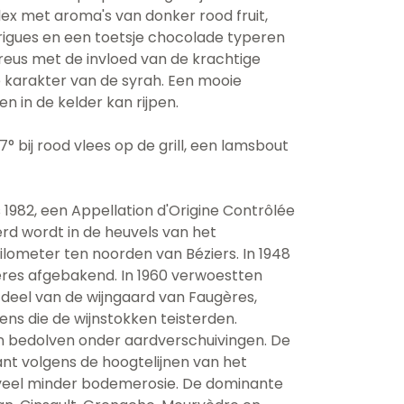
ex met aroma's van donker rood fruit,
rigues en een toetsje chocolade typeren
reus met de invloed van de krachtige
 karakter van de syrah. Een mooie
n in de kelder kan rijpen.
7° bij rood vlees op de grill, een lamsbout
s 1982, een Appellation d'Origine Contrôlée
rd wordt in de heuvels van het
ilometer ten noorden van Béziers. In 1948
ères afgebakend. In 1960 verwoestten
deel van de wijngaard van Faugères,
ns die de wijnstokken teisterden.
bedolven onder aardverschuivingen. De
nt volgens de hoogtelijnen van het
ok veel minder bodemerosie. De dominante