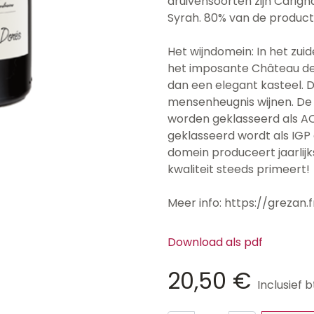
druivensoorten zijn Carign
Syrah. 80% van de productie
Het wijndomein: In het zuid
het imposante Château de
dan een elegant kasteel. D
mensenheugnis wijnen. De
worden geklasseerd als AOP
geklasseerd wordt als IG
domein produceert jaarlijks
kwaliteit steeds primeert!
Meer info: https://grezan.f
Download als pdf
20,50
€
Inclusief 