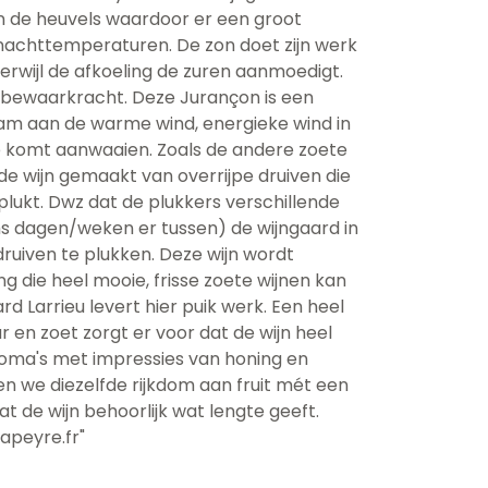
in de heuvels waardoor er een groot
 nachttemperaturen. De zon doet zijn werk
erwijl de afkoeling de zuren aanmoedigt.
n bewaarkracht. Deze Jurançon is een
naam aan de warme wind, energieke wind in
e komt aanwaaien. Zoals de andere zoete
 de wijn gemaakt van overrijpe druiven die
eplukt. Dwz dat de plukkers verschillende
s dagen/weken er tussen) de wijngaard in
druiven te plukken. Deze wijn wordt
 die heel mooie, frisse zoete wijnen kan
 Larrieu levert hier puik werk. Een heel
 en zoet zorgt er voor dat de wijn heel
aroma's met impressies van honing en
n we diezelfde rijkdom aan fruit mét een
at de wijn behoorlijk wat lengte geeft.
apeyre.fr"