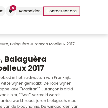
0
Aanmelden
Contacteer ons
Evenementen
Contact
eyre, Balaguèra Jurançon Moelleux 2017
e, Balaguèra
elleux 2017
gebied in het zuidwesten van Frankrijk,
n witte wijnen gemaakt. De rode wijnen
ellatie ""Madiran"". Jurançon is altijd
 zoals hier, ""Sec"" vermeld wordt.
rrieu werkt reeds jaren biologisch, meer
fie van de biodynamie. De wijngaarden van