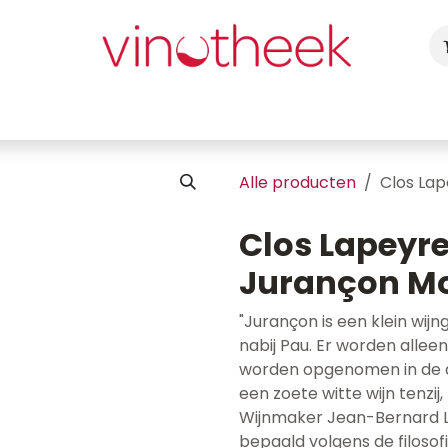
ca
Cadeaubon
Uw Feest
Blog
Fotogalerij
Vragen
Alle producten
Clos Lap
Clos Lapeyr
Jurançon Mo
"Jurançon is een klein wijn
nabij Pau. Er worden allee
worden opgenomen in de app
een zoete witte wijn tenzij,
Wijnmaker Jean-Bernard La
bepaald volgens de filoso