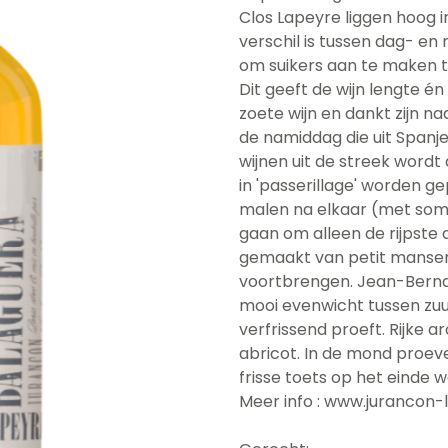
Clos Lapeyre liggen hoog 
verschil is tussen dag- en
om suikers aan te maken t
Dit geeft de wijn lengte é
zoete wijn en dankt zijn 
de namiddag die uit Spanj
wijnen uit de streek wordt
in 'passerillage' worden g
malen na elkaar (met som
gaan om alleen de rijpste 
gemaakt van petit manseng
voortbrengen. Jean-Bernard
mooi evenwicht tussen zuur
verfrissend proeft. Rijke 
abricot. In de mond proeve
frisse toets op het einde w
Meer info : www.jurancon-l