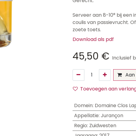
Gerecht:
Serveer aan 8-10° bij een
coulis van passievrucht. Of
zoete toets.
Download als pdf
45,50
€
Inclusief 
Aan 
Toevoegen aan verlangl
Domein
:
Domaine Clos La
Appellatie
:
Jurançon
Regio
:
Zuidwesten
Jaargang
:
2017