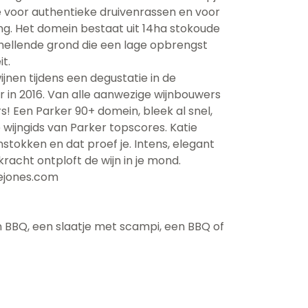
 ze voor authentieke druivenrassen en voor
g. Het domein bestaat uit 14ha stokoude
hellende grond die een lage opbrengst
t.
ijnen tijdens een degustatie in de
 in 2016. Van alle aanwezige wijnbouwers
rs! Een Parker 90+ domein, bleek al snel,
 wijngids van Parker topscores. Katie
stokken en dat proef je. Intens, elegant
acht ontploft de wijn in je mond.
ejones.com
en BBQ, een slaatje met scampi, een BBQ of