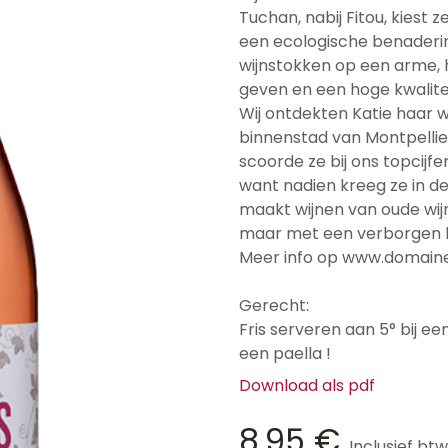
Tuchan, nabij Fitou, kiest
een ecologische benaderin
wijnstokken op een arme, 
geven en een hoge kwalitei
Wij ontdekten Katie haar w
binnenstad van Montpellier
scoorde ze bij ons topcijfe
want nadien kreeg ze in de
maakt wijnen van oude wijn
maar met een verborgen kr
Meer info op www.domain
Gerecht:
Fris serveren aan 5° bij e
een paella !
Download als pdf
8,95
€
Inclusief btw