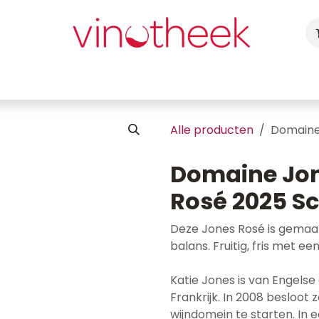
ca
Cadeaubon
Uw Feest
Blog
Fotogalerij
Vragen
Alle producten
Domaine
Domaine Jon
Rosé 2025 S
Deze Jones Rosé is gemaak
balans. Fruitig, fris met e
Katie Jones is van Engels
Frankrijk. In 2008 besloo
wijndomein te starten. In 