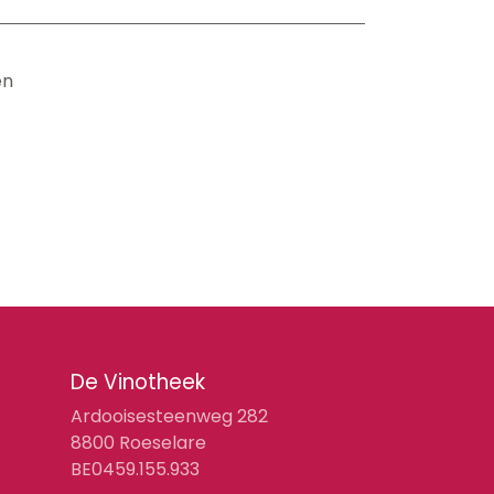
en
De Vinotheek
Ardooisesteenweg 282
8800 Roeselare
BE0459.155.933