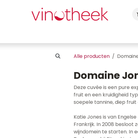
ca
Cadeaubon
Uw Feest
Blog
Fotogalerij
Vragen
Alle producten
Domaine
Domaine Jon
Deze cuvée is een pure exp
fruit en een kruidigheid t
soepele tannine, diep fruit
Katie Jones is van Engels
Frankrijk. In 2008 besloo
wijndomein te starten. In 