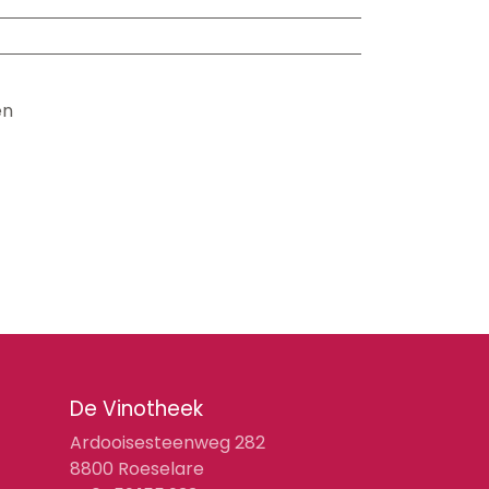
en
De Vinotheek
Ardooisesteenweg 282
8800 Roeselare