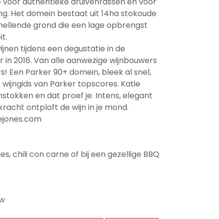
 ze voor authentieke druivenrassen en voor
g. Het domein bestaat uit 14ha stokoude
hellende grond die een lage opbrengst
t.
ijnen tijdens een degustatie in de
 in 2016. Van alle aanwezige wijnbouwers
rs! Een Parker 90+ domein, bleek al snel,
 wijngids van Parker topscores. Katie
stokken en dat proef je. Intens, elegant
acht ontploft de wijn in je mond.
ejones.com
es, chili con carne of bij een gezellige BBQ
tw