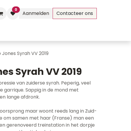
0
Aanmelden
Contacteer ons
Evenementen
Contact
 Jones Syrah VV 2019
es Syrah VV 2019
ressie van zuiderse syrah. Peperig, veel
ype garrique. Sappig in de mond met
 en lange afdronk.
e oorsprong maar woont reeds lang in Zuid-
t ze om samen met haar (Franse) man een
een gerenoveerd treinstation in het dorpje