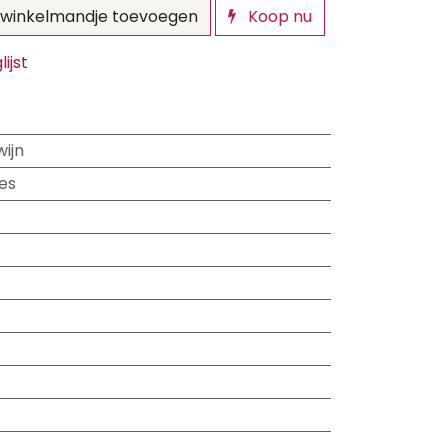
winkelmandje toevoegen
Koop nu
ijst
ijn
es