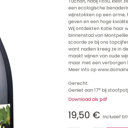
Tuchan, nabij Fitou, kiest
een ecologische benaderin
wijnstokken op een arme, 
geven en een hoge kwalitei
Wij ontdekten Katie haar w
binnenstad van Montpellier
scoorde ze bij ons topcijfe
want nadien kreeg ze in de
maakt wijnen van oude wijn
maar met een verborgen kr
Meer info op www.domain
Gerecht:
Geniet aan 17° bij stoofpotj
Download als pdf
19,50
€
Inclusief b