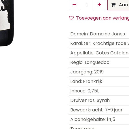
Aan 
Toevoegen aan verlangl
Domein
:
Domaine Jones
Karakter
:
Krachtige rode w
Appellatie
:
Côtes Catalan
Regio
:
Languedoc
Jaargang
:
2019
Land
:
Frankrijk
Inhoud
:
0,75L
Druivenras
:
Syrah
Bewaarkracht
:
7-9 jaar
Alcoholgehalte
:
14,5
Type
:
rood