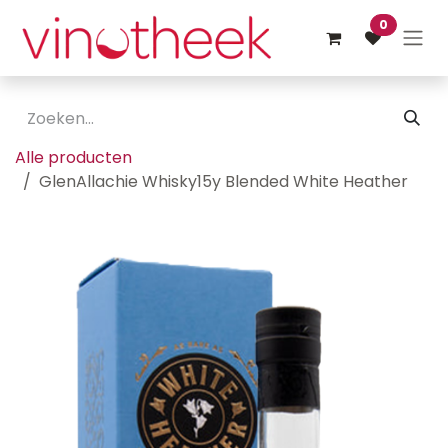
Overslaan naar inhoud
0
Alle producten
GlenAllachie Whisky15y Blended White Heather