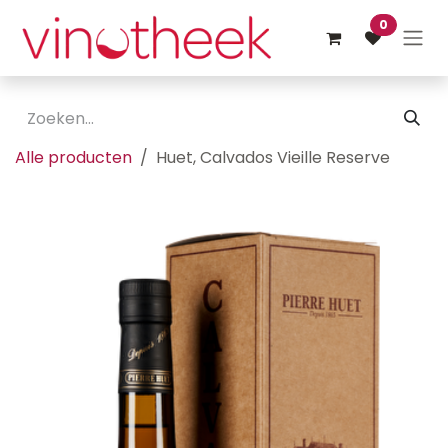
Overslaan naar inhoud
0
Alle producten
Huet, Calvados Vieille Reserve