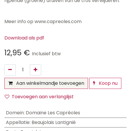
rijpende (groene) druiven van de tros verwijderen.
Meer info op www.capreoles.com
Download als pdf
12,95
€
Inclusief btw
Aan winkelmandje toevoegen
Koop nu
Toevoegen aan verlanglijst
Domein
:
Domaine Les Capréoles
Appellatie
:
Beaujolais Lantignié