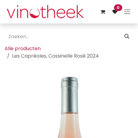
Overslaan naar inhoud
0
Alle producten
Les Capréoles, Cossinelle Rosé 2024