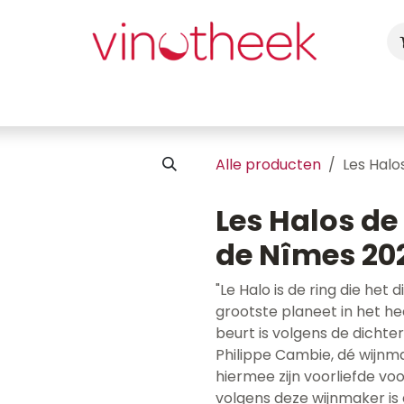
ca
Cadeaubon
Uw Feest
Blog
Fotogalerij
Vragen
Alle producten
Les Halo
Les Halos de 
de Nîmes 20
"Le Halo is de ring die het d
grootste planeet in het heel
beurt is volgens de dichter
Philippe Cambie, dé wijnma
hiermee zijn voorliefde v
volgens deze wijnmaker is de