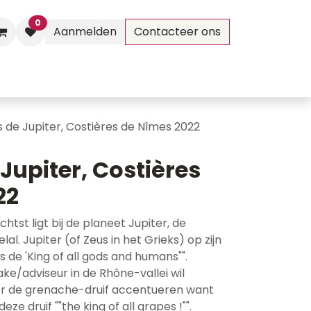
0
Aanmelden
Contacteer ons
Evenementen
Contact
s de Jupiter, Costières de Nîmes 2022
Jupiter, Costières
22
ichtst ligt bij de planeet Jupiter, de
al. Jupiter (of Zeus in het Grieks) op zijn
s de 'King of all gods and humans"".
ke/adviseur in de Rhône-vallei wil
oor de grenache-druif accentueren want
ze druif ""the king of all grapes !"".