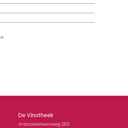
en
De Vinotheek
Ardooisesteenweg 282