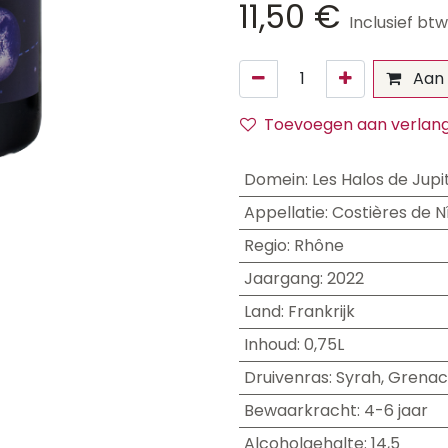
11,50
€
Inclusief btw
Aan 
Toevoegen aan verlangl
Domein
:
Les Halos de Jupi
Appellatie
:
Costières de 
Regio
:
Rhône
Jaargang
:
2022
Land
:
Frankrijk
Inhoud
:
0,75L
Druivenras
:
Syrah
,
Grenac
Bewaarkracht
:
4-6 jaar
Alcoholgehalte
:
14,5