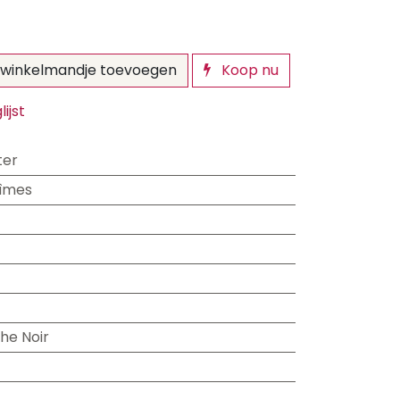
winkelmandje toevoegen
Koop nu
ijst
ter
Nîmes
he Noir