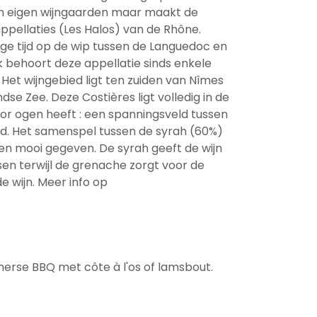
en eigen wijngaarden maar maakt de
appellaties (Les Halos) van de Rhône.
ge tijd op de wip tussen de Languedoc en
jk behoort deze appellatie sinds enkele
 Het wijngebied ligt ten zuiden van Nîmes
se Zee. Deze Costières ligt volledig in de
oor ogen heeft : een spanningsveld tussen
eid. Het samenspel tussen de syrah (60%)
en mooi gegeven. De syrah geeft de wijn
en terwijl de grenache zorgt voor de
e wijn. Meer info op
merse BBQ met côte à l'os of lamsbout.