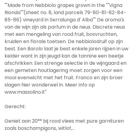
""Made from Nebbiolo grapes grown in the ""Vigna
Rionda""(sheet no. 8, land parcels 79-80-81-82-84-
85-86) vineyard in Serralunga d' Alba"" De aroma's
van de wijn zijn als parfum in de neus. Discrete neus
met een mengeling van rood fruit, bosvruchten,
kruiden en florale toetsen. De nebbiolodruif op zijn
best. Een Barolo laat je best enkele jaren rijpen in uw
kelder want in zijn jeugd kan de tannine een beetje
afschrikken. Een strenge selectie in de wijngaard en
een gemeten houtlagering moet zorgen voor een
mooi evenwicht met het fruit. Franco en zijn broer
slagen hier wonderwel in. Meer info op
www.massolino.it"
Gerecht:
Geniet aan 20°° bij rood vlees met pure garnituren
zoals boschampigons, witlof,...