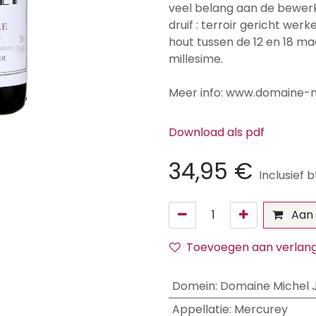
veel belang aan de bewerk
druif : terroir gericht wer
hout tussen de 12 en 18 ma
millesime.
Meer info: www.domaine-mic
Download als pdf
34,95
€
Inclusief 
Aan 
Toevoegen aan verlangl
Domein
:
Domaine Michel Ju
Appellatie
:
Mercurey