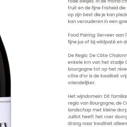
rode besjes. In de mond c
fruit en de fijne frisheid d
op zijn best die je kan plez
kan verouderen in een goe
Food Pairing: Serveer aan 
fijne jus of bij wildpaté en
De Regio: De Côte Chalonn
enkele km van het stadje 
bourgogne tot op het nivea
côte d’or is de kwaliteit vr
vriendelijker.
Het wijndomein: Dit familiaa
regio van Bourgogne, de C
landschap met kleine dorp
Juillot heeft het roer doo
drang naar kwaliteit alle