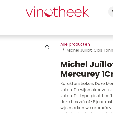
ca
Cadeaubon
Uw Feest
Blog
Fotogalerij
Vragen
Alle producten
Michel Juillot, Clos To
Michel Juillo
Mercurey 1C
Karakteristieken: Deze Me
vaten. De wijnmaker vernie
vaten. Dit type pinot heeft
deze fles zo'n 4-6 jaar rus
wijn merken we aroma's va