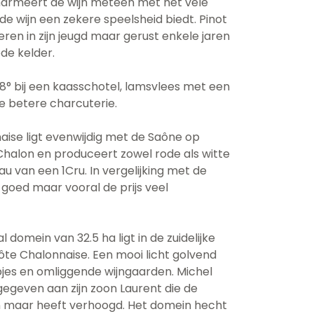
harmeert de wijn meteen met het vele
ie de wijn een zekere speelsheid biedt. Pinot
ieren in zijn jeugd maar gerust enkele jaren
de kelder.
18° bij een kaasschotel, lamsvlees met een
 de betere charcuterie.
aise ligt evenwijdig met de Saône op
Chalon en produceert zowel rode als witte
u van een 1Cru. In vergelijking met de
ij goed maar vooral de prijs veel
l domein van 32.5 ha ligt in de zuidelijke
ôte Chalonnaise. Een mooi licht golvend
jes en omliggende wijngaarden. Michel
rgegeven aan zijn zoon Laurent die de
en maar heeft verhoogd. Het domein hecht