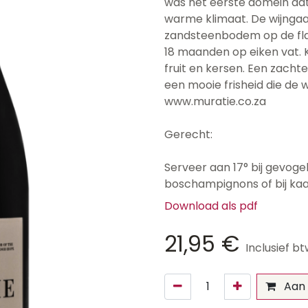
was het eerste domein dat p
warme klimaat. De wijnga
zandsteenbodem op de flan
18 maanden op eiken vat. 
fruit en kersen. Een zacht
een mooie frisheid die de w
www.muratie.co.za
Gerecht:
Serveer aan 17° bij gevogel
boschampignons of bij kaa
Download als pdf
21,95
€
Inclusief b
Aan 