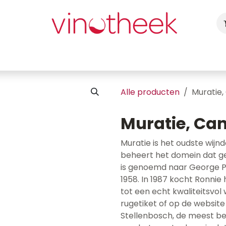
ca
Cadeaubon
Uw Feest
Blog
Fotogalerij
Vragen
Alle producten
Muratie, 
Muratie, Cani
Muratie is het oudste wijnd
beheert het domein dat ge
is genoemd naar George Pa
1958. In 1987 kocht Ronni
tot een echt kwaliteitsvol 
rugetiket of op de website
Stellenbosch, de meest bek