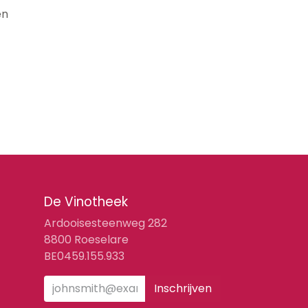
en
De Vinotheek
Ardooisesteenweg 282
8800 Roeselare
BE0459.155.933
Inschrijven