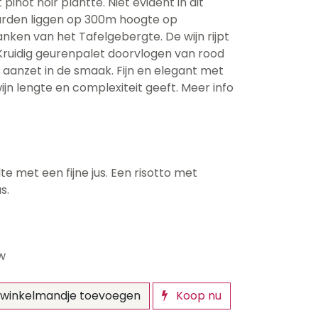
inot noir plantte. Niet evident in dit
arden liggen op 300m hoogte op
ken van het Tafelgebergte. De wijn rijpt
Kruidig geurenpalet doorvlogen van rood
e aanzet in de smaak. Fijn en elegant met
ijn lengte en complexiteit geeft. Meer info
te met een fijne jus. Een risotto met
s.
tw
winkelmandje toevoegen
Koop nu