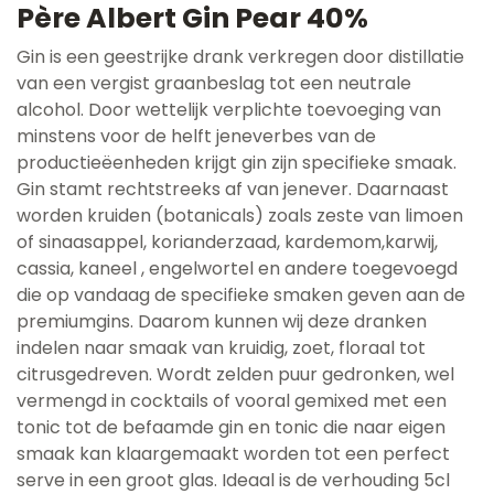
Père Albert Gin Pear 40%
Gin is een geestrijke drank verkregen door distillatie
van een vergist graanbeslag tot een neutrale
alcohol. Door wettelijk verplichte toevoeging van
minstens voor de helft jeneverbes van de
productieëenheden krijgt gin zijn specifieke smaak.
Gin stamt rechtstreeks af van jenever. Daarnaast
worden kruiden (botanicals) zoals zeste van limoen
of sinaasappel, korianderzaad, kardemom,karwij,
cassia, kaneel , engelwortel en andere toegevoegd
die op vandaag de specifieke smaken geven aan de
premiumgins. Daarom kunnen wij deze dranken
indelen naar smaak van kruidig, zoet, floraal tot
citrusgedreven. Wordt zelden puur gedronken, wel
vermengd in cocktails of vooral gemixed met een
tonic tot de befaamde gin en tonic die naar eigen
smaak kan klaargemaakt worden tot een perfect
serve in een groot glas. Ideaal is de verhouding 5cl