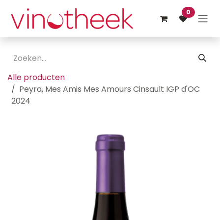
Overslaan naar inhoud
0
Alle producten
Peyra, Mes Amis Mes Amours Cinsault IGP d'OC
2024