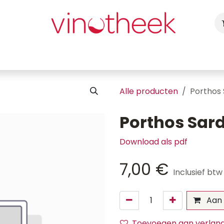
ca
Cadeaubon
Uw Feest
Blog
Fotogalerij
Vragen
Alle producten
Porthos 
Porthos Sard
Download als pdf
7,00
€
Inclusief btw
Aan 
Toevoegen aan verlangl