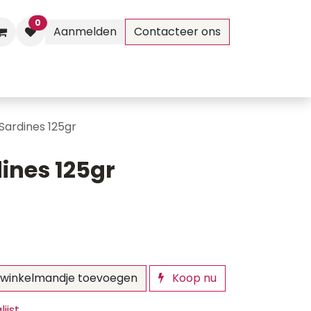
0
Aanmelden
Contacteer ons
Evenementen
Contact
Sardines 125gr
ines 125gr
winkelmandje toevoegen
Koop nu
ijst