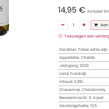
14,95
€
Inclusief b
Aan 
Toevoegen aan verlangl
Karakter
:
Frisse witte wijn
Appellatie
:
Chablis
Jaargang
:
2023
Land
:
Frankrijk
Inhoud
:
0,38L
Druivenras
:
Chardonnay
Bewaarkracht
:
3-4 jaar
Alcoholgehalte
:
12,5