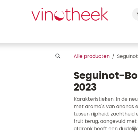
ca
Cadeaubon
Uw Feest
Blog
Fotogalerij
Vragen
Alle producten
Seguinot
Seguinot-Bor
2023
Karakteristieken: In de ne
met aroma's van ananas en 
tussen rijpheid, zachtheid
fruit terug, aangevuld met
afdronk heeft een duidelijk