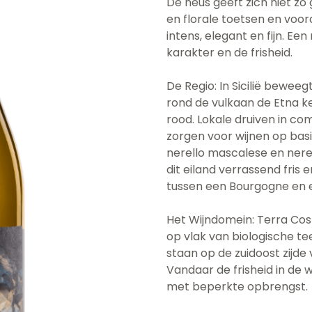
De neus geeft zich niet zo
en florale toetsen en voora
intens, elegant en fijn. E
karakter en de frisheid.
De Regio: In Sicilië beweeg
rond de vulkaan de Etna ke
rood. Lokale druiven in co
zorgen voor wijnen op basi
nerello mascalese en nere
dit eiland verrassend fris e
tussen een Bourgogne en e
Het Wijndomein: Terra Cost
op vlak van biologische t
staan op de zuidoost zijd
Vandaar de frisheid in de
met beperkte opbrengst.