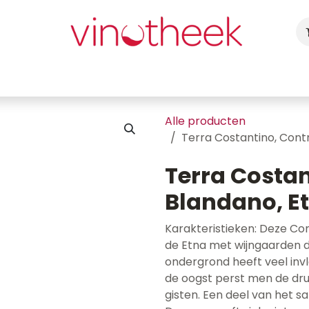
ca
Cadeaubon
Uw Feest
Blog
Fotogalerij
Vragen
Alle producten
Terra Costantino, Cont
Terra Costa
Blandano, Et
Karakteristieken: Deze Co
de Etna met wijngaarden d
ondergrond heeft veel invlo
de oogst perst men de drui
gisten. Een deel van het 