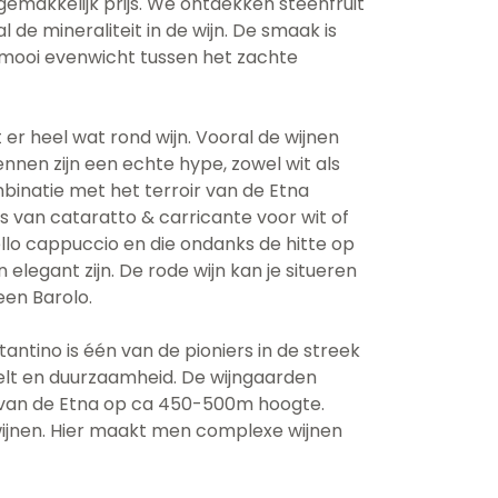
 gemakkelijk prijs. We ontdekken steenfruit
l de mineraliteit in de wijn. De smaak is
en mooi evenwicht tussen het zachte
t er heel wat rond wijn. Vooral de wijnen
nnen zijn een echte hype, zowel wit als
mbinatie met het terroir van de Etna
s van cataratto & carricante voor wit of
llo cappuccio en die ondanks de hitte op
n elegant zijn. De rode wijn kan je situeren
en Barolo.
antino is één van de pioniers in de streek
eelt en duurzaamheid. De wijngaarden
e van de Etna op ca 450-500m hoogte.
 wijnen. Hier maakt men complexe wijnen