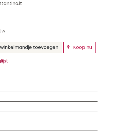
tantino.it
btw
winkelmandje toevoegen
Koop nu
ijst