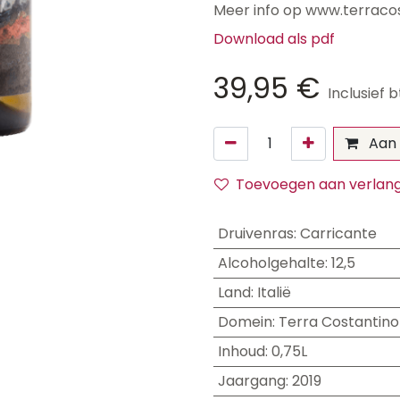
Meer info op www.terracos
Download als pdf
39,95
€
Inclusief 
Aan 
Toevoegen aan verlangl
Druivenras
:
Carricante
Alcoholgehalte
:
12,5
Land
:
Italië
Domein
:
Terra Costantino
Inhoud
:
0,75L
Jaargang
:
2019