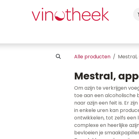
ca
Cadeaubon
Uw Feest
Blog
Fotogalerij
Vragen
Alle producten
Mestral,
Mestral, app
Om azijn te verkrijgen voe
toe aan een alcoholische 
naar azijn een feit is. Er z
in enkele uren kan produce
ontwikkelen, tot zelfs een
complexe en heerlijke azi
bevloeien je smaakpapillen