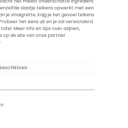
wellicht het meest onderschatte ingrediënt
eenzelfde slaatje telkens opwerkt met een
n je vinaigrette, krijg je het gevoel telkens
 Probeer het eens uit en je zal verwonderd
tafel. Meer info en tips over azijnen,
 je op de site van onze partner
e
 beschikbaar.
en