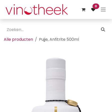
Overslaan naar inhoud
0
Alle producten
Pujje, Anfitrite 500ml